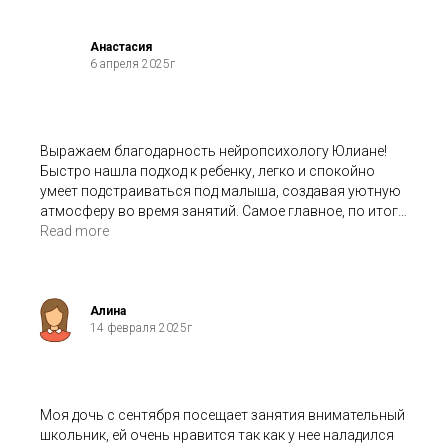
Анастасия
6 апреля 2025г
Выражаем благодарность нейропсихологу Юлиане!
Быстро нашла подход к ребенку, легко и спокойно
умеет подстраиваться под малыша, создавая уютную
атмосферу во время занятий. Самое главное, по итогу
курса виден результат работы! Спасибо!
Read more
Алина
14 февраля 2025г
Моя дочь с сентября посещает занятия внимательный
школьник, ей очень нравится так как у нее наладился