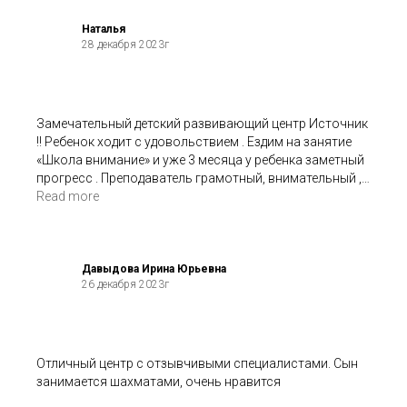
Наталья
28 декабря 2023г
Замечательный детский развивающий центр Источник
!! Ребенок ходит с удовольствием . Ездим на занятие
«Школа внимание» и уже 3 месяца у ребенка заметный
прогресс . Преподаватель грамотный, внимательный ,
сумела найти подход к ребенку , что безусловно
Read more
влияет на общий результат в работе .
Вообще очень люблю этот центр . Отдельное спасибо
директору цента Анне , психологу и просто
необыкновенному человеку за огромный труд ,
Давыдова Ирина Юрьевна
26 декабря 2023г
спасибо большое !!
Отличный центр с отзывчивыми специалистами. Сын
занимается шахматами, очень нравится