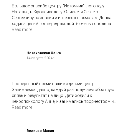
Большое спасибо центру "Источник": логопеду
Наталье, нейропсихологу Юлиане, и Сергею
Сергеевичу за знания и интерес к шахматам! Дочка
ходила целый год перед школой. Я очень довольна
результатом: улучшилась концентрация внимания,
Read more
контроль за сложными движениями тела,
эмоциональная саморегуляция, увеличился речевой
запас слов, хорошо слышит вопрос и дает
развернутый ответ, легко составляет рассказы по
Новаковская Ольга
14 августа 2024г
картинкам и т.д. А шахматы стали большим увлечением
дочери, и теперь у нас начала играть вся семья)))
Прекрасное, доброе, внимательное отношение
сотрудников центра к детям и родителям. Спасибо, что
объясняете и помогаете в решении проблем и
Проверенный всеми нашими детьми центр.
вопросов в процессе взросления детей!
Занимаемся давно, каждый раз получаем обратную
связь и результат на лицо. Дети ходили к
нейропсихологу Анне, и занимались творчеством и
развитием с Ольгой и шахматами с Сергеем
Read more
Сергеевичем, и с психологом Евгенией. Мы всех
сотрудников любим - вы одна команда. И мы видим
вашу искреннию помощь и участие. Спасибо вам
большое! Желаем вам приятной работы и развития!
Величко Мария