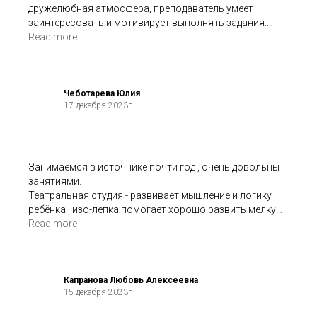
дружелюбная атмосфера, преподаватель умеет
заинтересовать и мотивирует выполнять задания.
Результат виден, мы довольны!
Read more
Чеботарева Юлия
17 декабря 2023г
Занимаемся в источнике почти год , очень довольны
занятиями.
Театральная студия - развивает мышление и логику
ребёнка , изо-лепка помогает хорошо развить мелкую
моторику . Спасибо !
Read more
Капранова Любовь Алексеевна
15 декабря 2023г