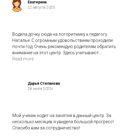
Екатерина
22 августа 2025
Водила дочку сюда на логоритмику к педагогу
Наталье. С огромным удовольствием проходили
почти год. Очень рекомендую родителям обратить
внимание на этот центр. Здесь учитывают
возможности и способности каждого ребенка,
Read more
помогая раскрыть индивидуальность.
Дарья Степанова
28 июля 2025г
Мой ученик ходит на занятия в данный центр. За
несколько месяцев я увидела большой прогресс!
Спасибо вам за сотрудничество!