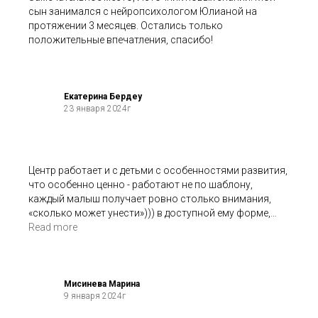
сын занимался с нейропсихологом Юлианой на
протяжении 3 месяцев. Остались только
положительные впечатления, спасибо!
Екатерина Бердеу
23 января 2024г
Центр работает и с детьми с особенностями развития,
что особенно ценно - работают не по шаблону,
каждый малыш получает ровно столько внимания,
«сколько может унести»))) в доступной ему форме,
нервная система не перегружается. Мы посещаем с
Read more
сыном Источник уже полгода и никогда ни от одного
ребенка ( взрослого) не слышала, что он не хочет
придти еще раз ( откажутся ходить). Для детей с РАС
индивидуальная работа со специалистом Алиной идет
Мисинева Марина
9 января 2024г
прекрасно