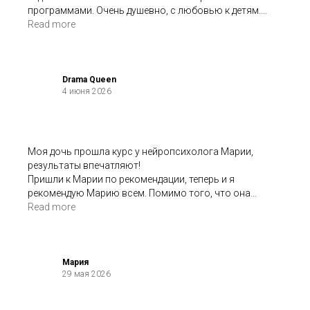
программами. Очень душевно, с любовью к детям.
Нейрогимнастика, развивашки для малышей, логопед
Read more
для запуска речи или коррекции речи уже для старших
детей. Логопед Дарья и нейропсихолог Юлиана —
супер.
Drama Queen
4 июня 2026
Моя дочь прошла курс у нейропсихолога Марии,
результаты впечатляют!
Пришли к Марии по рекомендации, теперь и я
рекомендую Марию всем. Помимо того, что она
грамотный профессионал, она еще и невероятно
Read more
эмпатичная, чувствует ребенка, имеет
индивидуальный подход. Дочка у меня довольно
закрыта к новым людям, но к Марии прониклась в
первой встречи на диагностике.
Мария
29 мая 2026