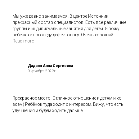
Мы уже давно занимаемся. В центре Источник
прекрасный состав специалистов. Есть все различные
группы и индивидуальные занятия для детей. Я вожу
ребёнка к логопеду дефектологу. Очень хороший
специалист. Алина сразу нашла подход к ребёнку, Ему
Read more
очень нравится занятия, есть уже хорошие
результаты. Ещё мы ходим на комплексное развитие в
группу к Ольге. Группа небольшая, всем детям уделяют
хорошее внимание. Ольга очень хороший специалист.
Дадаян Анна Сергеевна
9 декабря 2023г
Прекрасное место. Отличное отношение к детям и ко
всем) Ребёнок туда ходит с интересом. Вижу, что есть
улучшения и будем ходить дальше.