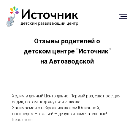
Отзывы родителей о
детском центре "Источник"
на Автозводской
Ходим в данный Центр давно. Первый раз, еще посещая
садик, потом подтянуться к школе.
Занимаемся с нейропсихологом Юлианной,
логопедом Натальей — девушки замечательные!
Результат есть, наш школьный учитель видит
Read more
положительную динамику, усидчивость,
внимательность ребенка, оценки подтянули по