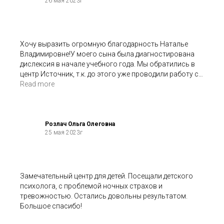
26 мая 2023г
Хочу выразить огромную благодарность Наталье
Владимировне!У моего сына была диагностирована
дислексия в начале учебного года. Мы обратились в
центр Источник, т.к. до этого уже проводили работу с
детским психологом Анной из этого центра и
Read more
остались очень довольны результатом. Ребенок с
удовольствием занимался с Наталье Владимировной.
Она легко находит подход, умеет правильно настроить
на работу. Я в процессе вообще никакого участия не
Розлач Ольга Олеговна
25 мая 2023г
принимала, он без моей помощи делал домашнее
задание, логопед мне запретил помогать. В процессе
работы улучшились оценки. В конце мы написали
проверочный диктант без единой дислексичечкой
ошибки. Результатом довольна я, ребенок и классный
Замечательный центр для детей. Посещали детского
руководитель!!! Очень рекомендую!
психолога, с проблемой ночных страхов и
тревожностью. Остались довольны результатом.
Большое спасибо!