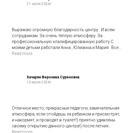
21 июля 2024г
Выражаю огромную благодарность центру . И всем
сотрудникам. За очень теплую атмосферу. За
профессиональную клалифицированную работу С
моими детьми работали Анна , Юлианна и Мария . Все
нашли поход к детям и решали наши вопросы .
Read more
Благодарю Источник !
Хачарян Вероника Суреновна
10 июля 2024г
Отличное место, прекрасные педагоги, замечательная
атмосфера, если отойдешь за ребенком и присмотрят,
и накормят, и проводят в туалет!) приятно удивлены
своему открытию данного центра!) после летних
каникул планируем продолжить занятия шахматами,
Read more