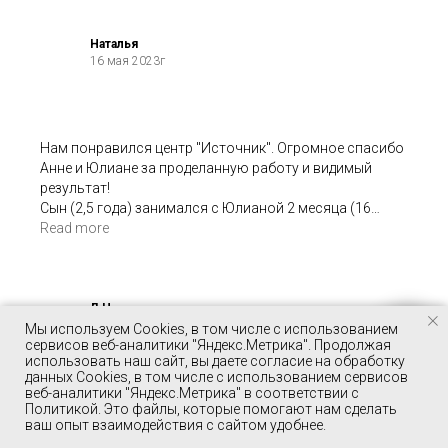
Наталья
16 мая 2023г
Нам понравился центр "Источник". Огромное спасибо
Анне и Юлиане за проделанную работу и видимый
результат!
Сын (2,5 года) занимался с Юлианой 2 месяца (16
занятий), научился новым навыкам, и самое главное
Read more
начал говорить, повторять слова и фразы.
Мы довольны результатом!
Л.Н.
7 апреля 2023г
Мы используем Cookies, в том числе с использованием
сервисов веб-аналитики "Яндекс.Метрика". Продолжая
использовать наш сайт, вы даете согласие на обработку
данных Cookies, в том числе с использованием сервисов
веб-аналитики "Яндекс.Метрика" в соответствии с
ОСТАВИТЬ ОТЗЫВ
Политикой. Это файлы, которые помогают нам сделать
Добрый день! Мы на следующей неделе переезжаем в
ваш опыт взаимодействия с сайтом удобнее.
Петербург.