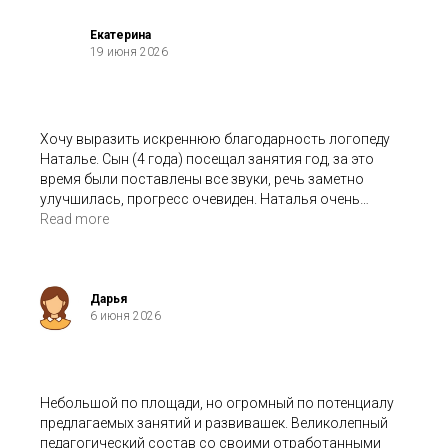
русскому языку.
Спасибо большое за вашу работу. Все от души и с
Екатерина
19 июня 2026
трепетом.
Это важно, потому что специалистов сейчас много,
стоимость примерно одинаковая (немалая), а вот
результат имеется не от многих. И хочется, чтобы
была польза, а не выкинутые деньги и время.
Хочу выразить искреннюю благодарность логопеду
Наталье. Сын (4 года) посещал занятия год, за это
время были поставлены все звуки, речь заметно
улучшилась, прогресс очевиден. Наталья очень
внимательна к детям, старается найти
Read more
индивидуальный подход и заинтересовать ребенка.
Занятия всегда были в удовольствие. Рекомендую
занятия со специалистом.
Дарья
6 июня 2026
Небольшой по площади, но огромный по потенциалу
предлагаемых занятий и развивашек. Великолепный
педагогический состав со своими отработанными