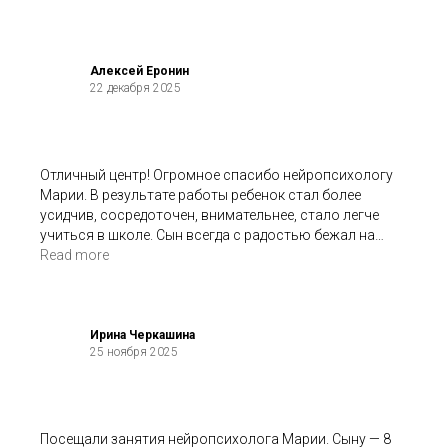
Алексей Еронин
22 декабря 2025
Отличный центр! Огромное спасибо нейропсихологу
Марии. В результате работы ребенок стал более
усидчив, сосредоточен, внимательнее, стало легче
учиться в школе. Сын всегда с радостью бежал на
занятия и даже был расстроен, что наш курс обучения
Read more
подошел к концу.
Ирина Черкашина
25 ноября 2025
Посещали занятия нейропсихолога Марии. Сыну — 8