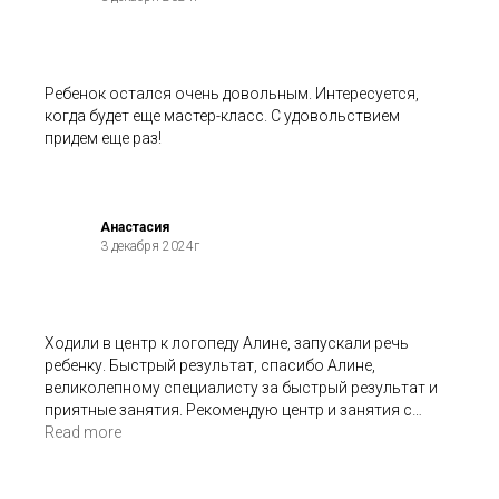
Ребенок остался очень довольным. Интересуется,
когда будет еще мастер-класс. С удовольствием
придем еще раз!
Анастасия
3 декабря 2024г
Ходили в центр к логопеду Алине, запускали речь
ребенку. Быстрый результат, спасибо Алине,
великолепному специалисту за быстрый результат и
приятные занятия. Рекомендую центр и занятия с
логопедом в нем.
Read more