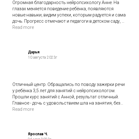
постоянная обратная связь от Анны. В общем каждая
Огромная благодарность нейропсихологу Анне. На
продуктивно. За 6 месяцев занятий , дочь заметно
секунда была потрачена не зря. Мы ни о чем не
глазах меняется поведение ребёнка, появляются
повзрослела и стала самостоятельная , а главное ей
жалеем! Спасибо всей команде! Спасибо Анне!
новые навыки, видим успехи, которым радуется и сама
самой нравятся все изменения , что происходят с ней.
Обязательно еще будем ходить, когда приедем в
дочь. Прогресс отмечают и педагоги в детском саду, и
С большой благодарностью ,
Москву. Удачи!
невролог.
Read more
к Анне Ивченковой
Очень ценю атмосферу принятия и поддержки в
Источнике. Ребёнок на занятия бежит с
удовольствием!
Дарья
10 августа 2023г
Отличный центр. Обращались по поводу зажерки речи
у ребёнка 3,5 лет для занятий с нейропсихологом.
Прошли курс занятий с Анной, результат отличный.
Главное - дочь с удовольствием шла на занятия, без
сопротивления.
Read more
Ярослав Ч.