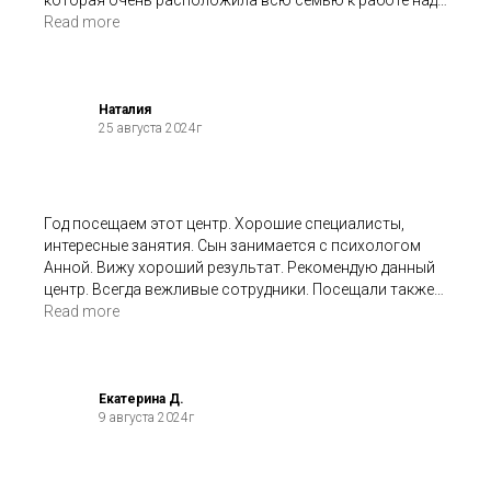
имеющимися вопросами😊 После курса в 8 занятий
Read more
получили рекомендации для более полезного
взаимодействия в семье, дочке очень понравилось
выражать себя через различные творческие
активности🤹‍♀️ Безусловно, для решения
Наталия
25 августа 2024г
психологических моментов необходимо большее
время и постоянная вовлеченность всех членов
семьи, но считаем,что занятия помогли
скорректировать понимание друг друга в лучшую
сторону, спасибо!🧡
Год посещаем этот центр. Хорошие специалисты,
интересные занятия. Сын занимается с психологом
Анной. Вижу хороший результат. Рекомендую данный
центр. Всегда вежливые сотрудники. Посещали также
творческие занятия по изолепке и театральному
Read more
мастерству. Все специалисты высокого уровня.
Екатерина Д.
9 августа 2024г