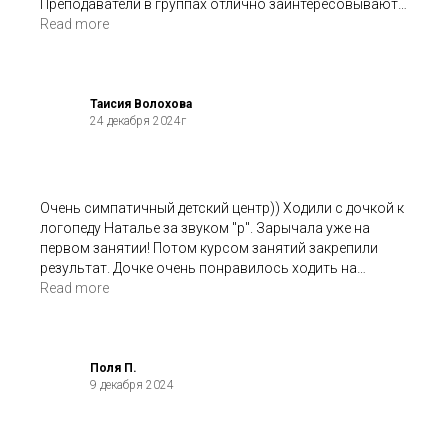
Преподаватели в группах отлично заинтересовывают
ребят, мотивируют к развитию, все вовлечены в
Read more
процесс и нет возможности отвлечься куда-то.
А еще очень приятно, что после каждого занятия
преподаватель выходит и дает обратную связь
каждому родителю.
Таисия Волохова
24 декабря 2024г
Очень симпатичный детский центр)) Ходили с дочкой к
логопеду Наталье за звуком "р". Зарычала уже на
первом занятии! Потом курсом занятий закрепили
результат. Дочке очень понравилось ходить на
занятия: и польза, и удовольствие.
Read more
Поля П.
9 декабря 2024