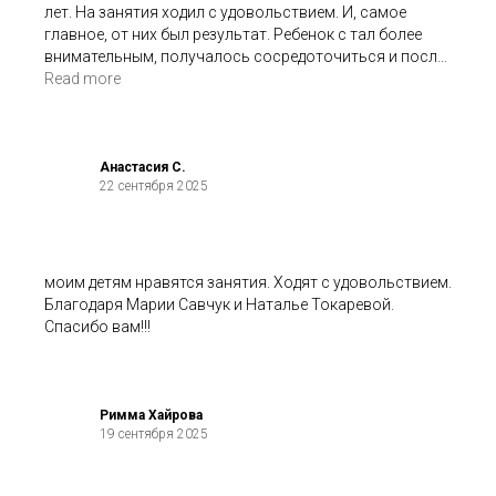
лет. На занятия ходил с удовольствием. И, самое
главное, от них был результат. Ребенок с тал более
внимательным, получалось сосредоточиться и после
выполнения задания проверить себя. До этого с этим
Read more
были сложности. Так что рекомендую.
Анастасия С.
22 сентября 2025
моим детям нравятся занятия. Ходят с удовольствием.
Благодаря Марии Савчук и Наталье Токаревой.
Спасибо вам!!!
Римма Хайрова
19 сентября 2025