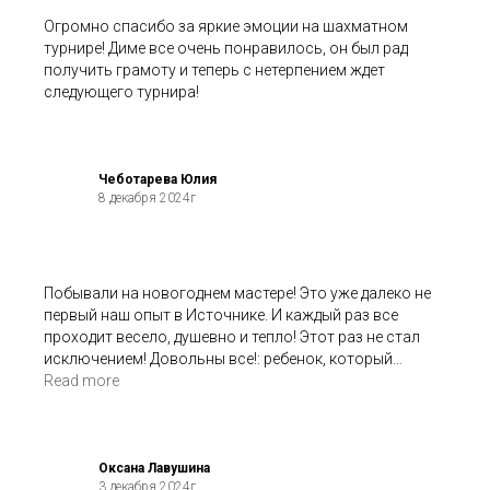
Огромно спасибо за яркие эмоции на шахматном
турнире! Диме все очень понравилось, он был рад
получить грамоту и теперь с нетерпением ждет
следующего турнира!
Чеботарева Юлия
8 декабря 2024г
Побывали на новогоднем мастере! Это уже далеко не
первый наш опыт в Источнике. И каждый раз все
проходит весело, душевно и тепло! Этот раз не стал
исключением! Довольны все!: ребенок, который
самостоятельно украсил 3 вкусных пряника, а в
Read more
перерыве еще и поиграл, и мама, получившая классное
угощение к чаю))).
Дорогой Источник, благодарим и любим!!!
Оксана Лавушина
3 декабря 2024г