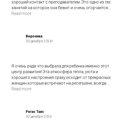
хороший контакт с преподавателем. Это одно из тех
занятий на которое она бежит и очень огорчается
если пропускает урок.
Read more
Вероника
30 декабря 2024г
Я очень рада что выбрала для ребенка именно этот
центр развития! Эта атмосфера тепла, уюта и
хорошего настроения сразу исходит от прекрасных
женщин которые встречают на ресепшене, всегда
приветливые, готовы ответить очень вежливо на все
Read more
вопросы. Дочка ходит пока только на подготовку к
школе, и с первого же занятия пробного она не хотела
уходить! Педагог - Ольга Валерьевна прекрасный
учитель, находит к каждому ребенку подход и вызывает
Регас Таис
30 декабря 2024
интерес к предметам, вежливая! Спасибо вашему
центру "Источник" огромное и желаю расти дальше и