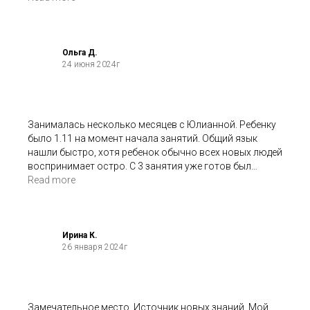
подготовкой к школе, рисованием и возможно
выберем для себя что то еще!)
Ольга Д.
24 июня 2024г
Занималась несколько месяцев с Юлианной. Ребенку
было 1.11 на момент начала занятий. Общий язык
нашли быстро, хотя ребенок обычно всех новых людей
воспринимает остро. С 3 занятия уже готов был
обниматься и заниматься без мамы. Позитивные
Read more
изменения в умелках были + увереннее начал
чувствовать себя в новых местах.
Пришлось сменить центр из-за переезда. Сейчас
адаптируемся намного дольше и с истериками,
Ирина К.
26 января 2024г
которых не было в Источнике.
Замечательное место, Источник новых знаний. Мой