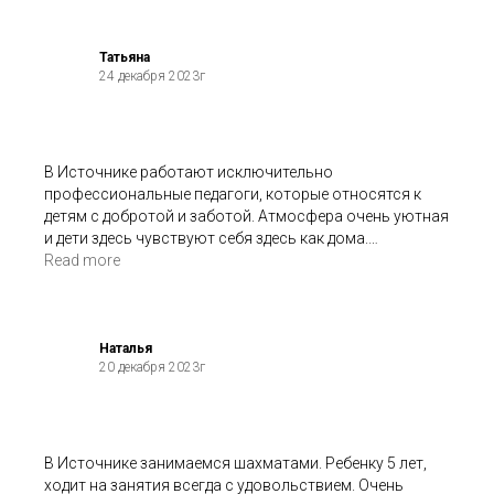
Татьяна
24 декабря 2023г
В Источнике работают исключительно
профессиональные педагоги, которые относятся к
детям с добротой и заботой. Атмосфера очень уютная
и дети здесь чувствуют себя здесь как дома.
Я выражаю огромную благодарность всему
Read more
коллективу Источника за их труд.
Наталья
20 декабря 2023г
В Источнике занимаемся шахматами. Ребенку 5 лет,
ходит на занятия всегда с удовольствием. Очень