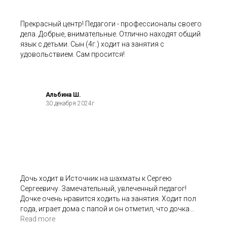
не останавливаться!
Прекрасный центр! Педагоги - профессионалы своего
дела. Добрые, внимательные. Отлично находят общий
язык с детьми. Сын (4г.) ходит на занятия с
удовольствием. Сам просится!
Альбина Ш.
30 декабря 2024г
Дочь ходит в Источник на шахматы к Сергею
Сергеевичу. Замечательный, увлеченный педагог!
Дочке очень нравится ходить на занятия. Ходит пол
года, играет дома с папой и он отметил, что дочка
значительно продвинулась в игре, есть прогресс.
Read more