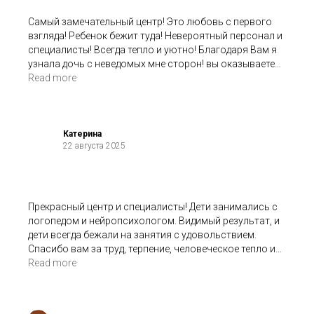
Самый замечательный центр! Это любовь с первого
взгляда! Ребенок бежит туда! Невероятный персонал и
специалисты! Всегда тепло и уютно! Благодаря Вам я
узнала дочь с неведомых мне сторон! вы оказываете
невероятную помощь в общении с ребенком! Спасибо,
Read more
что вы есть!
Катерина
22 августа 2025
Прекрасный центр и специалисты! Дети занимались с
логопедом и нейропсихологом. Видимый результат, и
дети всегда бежали на занятия с удовольствием.
Спасибо вам за труд, терпение, человеческое тепло и
профессионализм!
Read more