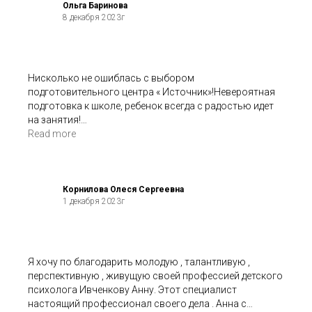
Ольга Баринова
8 декабря 2023г
Нисколько не ошиблась с выбором
подготовительного центра « Источник»!Невероятная
подготовка к школе, ребенок всегда с радостью идет
на занятия!
Спасибо за интересные занятия, индивидуальный
Read more
подход к каждому!
Корнилова Олеся Сергеевна
1 декабря 2023г
Я хочу по благодарить молодую , талантливую ,
перспективную , живущую своей профессией детского
психолога Ивченкову Анну. Этот специалист
настоящий профессионал своего дела . Анна с