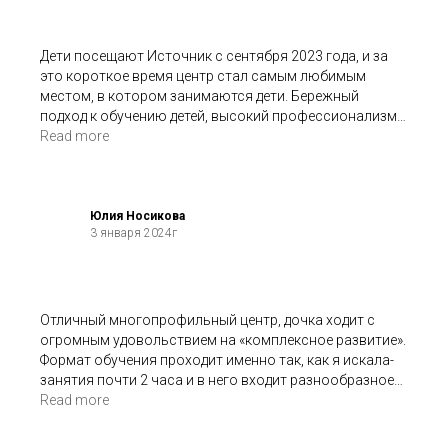
Дети посещают Источник с сентября 2023 года, и за
это короткое время центр стал самым любимым
местом, в котором занимаются дети. Бережный
подход к обучению детей, высокий профессионализм
преподавателей и четкая обратна связь родителям
Read more
после занятий. Дочь (3,5 года) посещает занятие
"Комплексное развитие" с преподавателем Ольгой,
ребенок очень любит это занятие и каждый день
готова ходит на него! Ольга - прекрасный педагог, она
Юлия Носикова
3 января 2024г
нашла подход к ребенку с самого первого занятия!
Старший сын (8 лет) посещает занятие "Школа
внимания", рассчитанное на детей школьного
возраста. На занятии дети работают на внимание,
развивают усидчивость и сообразительность!
Отличный многопрофильный центр, дочка ходит с
Каждый раз сын с восторгом рассказывает, какие
огромным удовольствием на «комплексное развитие».
интересные и необычные задания он выполнял! Мы
Формат обучения проходит именно так, как я искала-
очень довольны, что открыли для себя такой
занятия почти 2 часа и в него входит разнообразное
замечательный центр для развития детей!
развитие ребенка. В дальнейшем планируем пробовать
Read more
шахматы.
Процветания вашему центру🌸