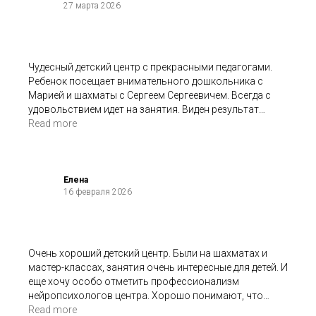
27 марта 2026
Чудесный детский центр с прекрасными педагогами.
Ребенок посещает внимательного дошкольника с
Марией и шахматы с Сергеем Сергеевичем. Всегда с
удовольствием идет на занятия. Виден результат
занятий. Был также опыт посещения детского
Read more
психолога, только положительные впечатления.
Елена
16 февраля 2026
Очень хороший детский центр. Были на шахматах и
мастер-классах, занятия очень интересные для детей. И
еще хочу особо отметить профессионализм
нейропсихологов центра. Хорошо понимают, что
происходит с ребёнком и как ему можно помочь.
Read more