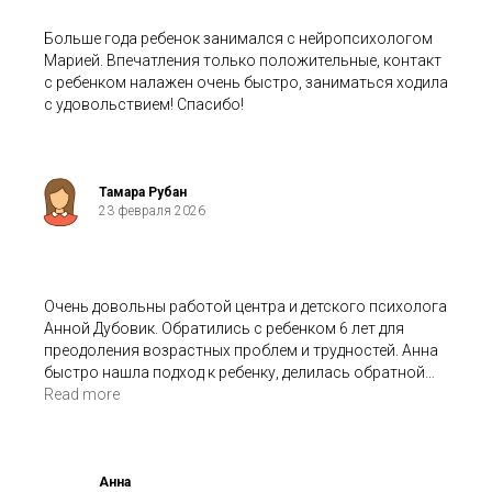
Больше года ребенок занимался с нейропсихологом
Марией. Впечатления только положительные, контакт
с ребенком налажен очень быстро, заниматься ходила
с удовольствием! Спасибо!
Тамара Рубан
23 февраля 2026
Очень довольны работой центра и детского психолога
Анной Дубовик. Обратились с ребенком 6 лет для
преодоления возрастных проблем и трудностей. Анна
быстро нашла подход к ребенку, делилась обратной
связью и динамикой работы. По завершению работы
Read more
мы видим улучшение в состоянии ребенка.
Анна